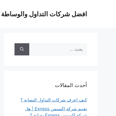
نتقل
لى
افضل شركات التداول والوساطة ال
لمحتوى
البحث
عن:
أحدث المقالات
كيف اعرف شركات التداول النصابة ؟
تقييم شركة اكسنس Exness | هل
شركة اكسنس Exness نصابة ؟