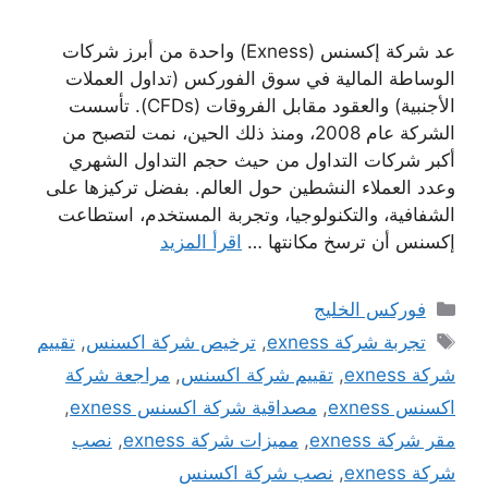
عد شركة إكسنس (Exness) واحدة من أبرز شركات
الوساطة المالية في سوق الفوركس (تداول العملات
الأجنبية) والعقود مقابل الفروقات (CFDs). تأسست
الشركة عام 2008، ومنذ ذلك الحين، نمت لتصبح من
أكبر شركات التداول من حيث حجم التداول الشهري
وعدد العملاء النشطين حول العالم. بفضل تركيزها على
الشفافية، والتكنولوجيا، وتجربة المستخدم، استطاعت
إكسنس أن ترسخ مكانتها …
اقرأ المزيد
التصنيفات
فوركس الخليج
الوسوم
تجربة شركة exness
,
ترخيص شركة اكسنس
,
تقييم
شركة exness
,
تقييم شركة اكسنس
,
مراجعة شركة
اكسنس exness
,
مصداقية شركة اكسنس exness
,
مقر شركة exness
,
مميزات شركة exness
,
نصب
شركة exness
,
نصب شركة اكسنس